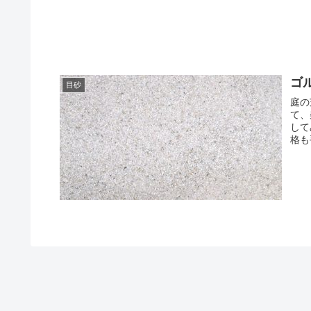
ゴ
目砂
庭の
て、
して
格も