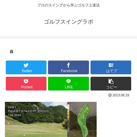
プロのスイングから学ぶゴルフ上達法
ゴルフスイングラボ
a
Twitter
Facebook
はてブ
Pocket
LINE
コピー
2013.08.19