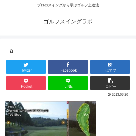
プロのスイングから学ぶゴルフ上達法
ゴルフスイングラボ
a
Twitter
Facebook
はてブ
Pocket
LINE
コピー
2013.08.20