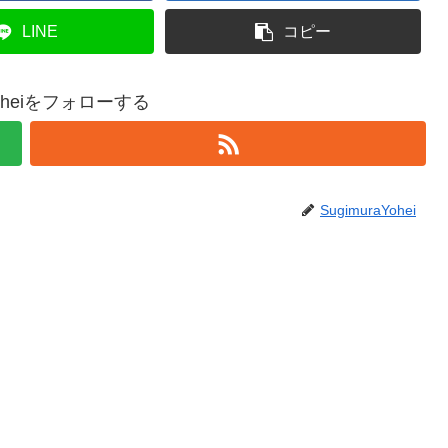
LINE
コピー
aYoheiをフォローする
SugimuraYohei