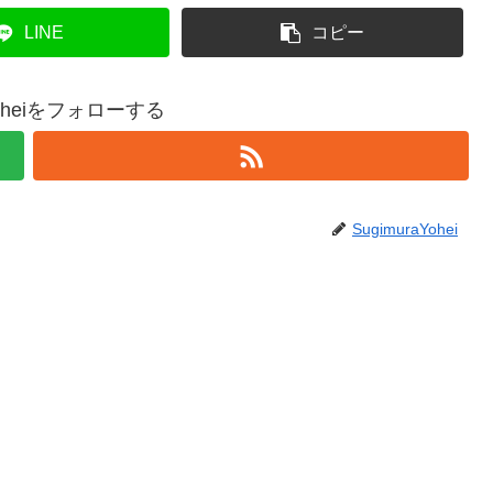
LINE
コピー
aYoheiをフォローする
SugimuraYohei