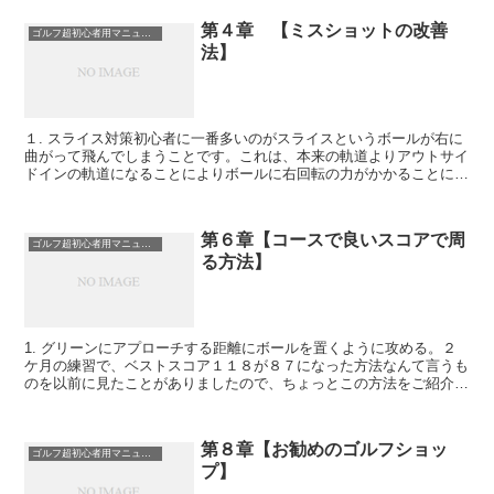
第４章 【ミスショットの改善
ゴルフ超初心者用マニュアル
法】
１. スライス対策初心者に一番多いのがスライスというボールが右に
曲がって飛んでしまうことです。これは、本来の軌道よりアウトサイ
ドインの軌道になることによりボールに右回転の力がかかることによ
り起きてしまいます。（１）まずは、前にも述べた重心位...
第６章【コースで良いスコアで周
ゴルフ超初心者用マニュアル
る方法】
1. グリーンにアプローチする距離にボールを置くように攻める。２
ケ月の練習で、ベストスコア１１８が８７になった方法なんて言うも
のを以前に見たことがありましたので、ちょっとこの方法をご紹介い
たします。今のスイングを変えなくても、ゴルフのスコア...
第８章【お勧めのゴルフショッ
ゴルフ超初心者用マニュアル
プ】