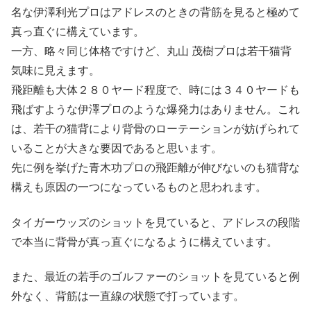
名な伊澤利光プロはアドレスのときの背筋を見ると極めて
真っ直ぐに構えています。
一方、略々同じ体格ですけど、丸山 茂樹プロは若干猫背
気味に見えます。
飛距離も大体２８０ヤード程度で、時には３４０ヤードも
飛ばすような伊澤プロのような爆発力はありません。これ
は、若干の猫背により背骨のローテーションが妨げられて
いることが大きな要因であると思います。
先に例を挙げた青木功プロの飛距離が伸びないのも猫背な
構えも原因の一つになっているものと思われます。
タイガーウッズのショットを見ていると、アドレスの段階
で本当に背骨が真っ直ぐになるように構えています。
また、最近の若手のゴルファーのショットを見ていると例
外なく、背筋は一直線の状態で打っています。