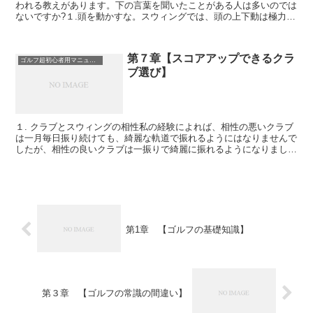
われる教えがあります。下の言葉を聞いたことがある人は多いのでは
ないですか?１.頭を動かすな。スウィングでは、頭の上下動は極力し
ない方が良いですが、左右は動いても良いのです。という...
第７章【スコアアップできるクラ
ゴルフ超初心者用マニュアル
ブ選び】
１. クラブとスウィングの相性私の経験によれば、相性の悪いクラブ
は一月毎日振り続けても、綺麗な軌道で振れるようにはなりませんで
したが、相性の良いクラブは一振りで綺麗に振れるようになりました
ので、最初のクラブ選択は重要です。クラブを振るときの...
第1章 【ゴルフの基礎知識】
第３章 【ゴルフの常識の間違い】