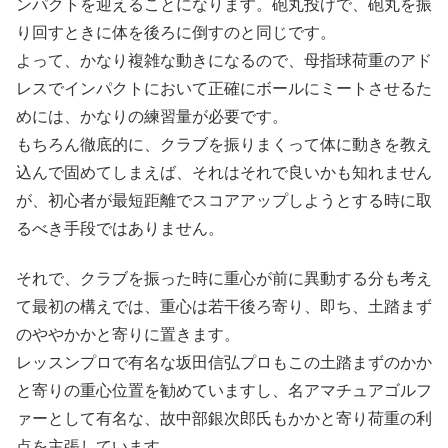
ンパクトを迎えることになります。砲丸投げで、砲丸を振
り回すときに体を後ろに倒すのと同じです。
よって、かなり複雑な動きになるので、母指球荷重のアド
レスでインパクトにおいて正確にボールにミートさせるた
めには、かなりの練習量が必要です。
もちろん徹底的に、クラブを振りまくって体に動きを教え
込んで固めてしまえば、それはそれで良いかも知れません
が、初心者が最短距離でスコアアップしようとする時に取
るべき手段ではありません。
それで、クラブを振った時に重心が前に異動する分も考え
て最初の構えでは、重心は若干後ろ寄り、即ち、土踏まず
のややかかと寄りに置きます。
レッスンプロで有名な坂田信弘プロもこの土踏まずのかか
と寄りの重心位置を勧めていますし、名アマチュアゴルフ
ァーとして有名な、故中部銀次郎氏もかかと寄り荷重の利
点を主張しています。