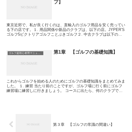
プ】
東京近郊で、私が良く行くのは、直輸入のゴルフ用品を安く売ってい
る下の店です。１. 用品関係や新品のクラブは、以下の店。JYPER’S
ゴルフ5ビクトリアゴルフことぶきゴルフ２. 中古クラブは以下の店
ゴルフパラダイスゴルフパートナー３. また、...
第1章 【ゴルフの基礎知識】
ゴルフ超初心者用マニュアル
これからゴルフを始める人のためにゴルフの基礎知識をまとめてみま
した。 １. 練習 当たり前のことですが、ゴルフ場に行く前にゴルフ
練習場に練習しに行きましょう。 コースに出たら、何のクラブで打
っても良いですから、球に当たらないと前に進め...
第３章 【ゴルフの常識の間違い】