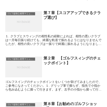
なければ7でも良いです。)、毎日アイアンマット...
第７章【スコアアップできるクラ
ゴルフ超初心者用マニュアル
ブ選び】
１. クラブとスウィングの相性私の経験によれば、相性の悪いクラブ
は一月毎日振り続けても、綺麗な軌道で振れるようにはなりませんで
したが、相性の良いクラブは一振りで綺麗に振れるようになりました
ので、最初のクラブ選択は重要です。クラブを振るときの...
第２章 【ゴルフスィングのチェ
ゴルフ超初心者用マニュアル
ックポイント】
ゴルフスイングのチェックポイントをいくつか挙げてみましたので、
ご参考になさってください。１. グリップ掌で握らず、指先で小指か
ら包み込むように握って行きます。まず、左手の小指から握って行っ
て、人差し指まで握ります。この時、左手の親指と人差し...
第８章【お勧めのゴルフショッ
ゴルフ超初心者用マニュアル