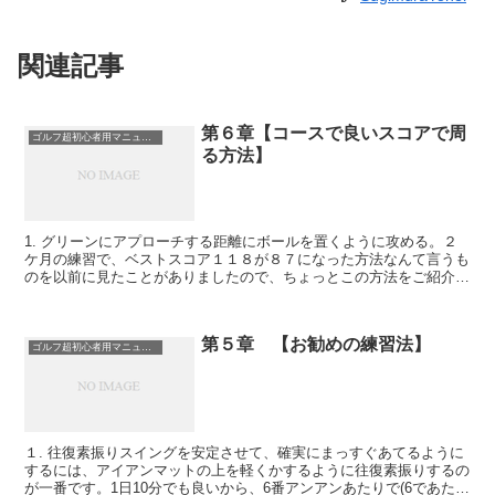
関連記事
第６章【コースで良いスコアで周
ゴルフ超初心者用マニュアル
る方法】
1. グリーンにアプローチする距離にボールを置くように攻める。２
ケ月の練習で、ベストスコア１１８が８７になった方法なんて言うも
のを以前に見たことがありましたので、ちょっとこの方法をご紹介い
たします。今のスイングを変えなくても、ゴルフのスコア...
第５章 【お勧めの練習法】
ゴルフ超初心者用マニュアル
１. 往復素振りスイングを安定させて、確実にまっすぐあてるように
するには、アイアンマットの上を軽くかするように往復素振りするの
が一番です。1日10分でも良いから、6番アンアンあたりで(6であたら