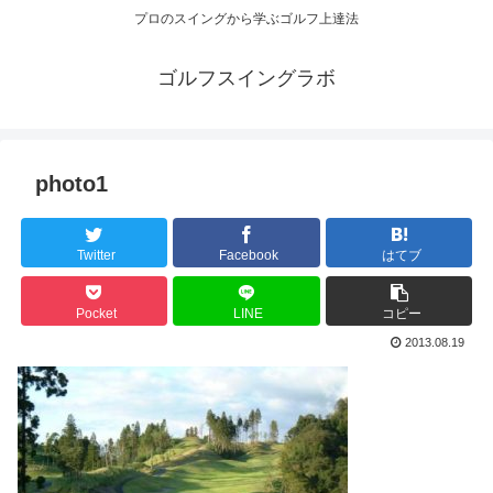
プロのスイングから学ぶゴルフ上達法
ゴルフスイングラボ
photo1
Twitter
Facebook
はてブ
Pocket
LINE
コピー
2013.08.19