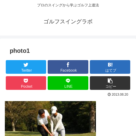
プロのスイングから学ぶゴルフ上達法
ゴルフスイングラボ
photo1
Twitter
Facebook
はてブ
Pocket
LINE
コピー
2013.08.20