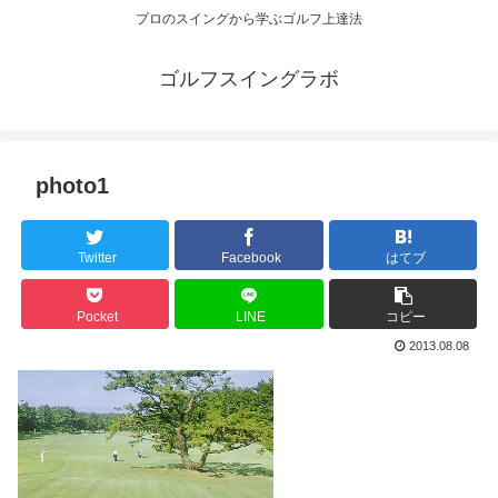
プロのスイングから学ぶゴルフ上達法
ゴルフスイングラボ
photo1
Twitter
Facebook
はてブ
Pocket
LINE
コピー
2013.08.08