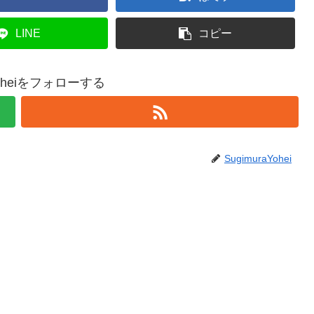
LINE
コピー
aYoheiをフォローする
SugimuraYohei