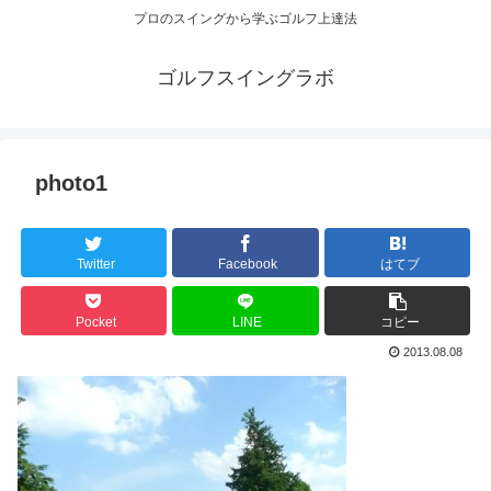
プロのスイングから学ぶゴルフ上達法
ゴルフスイングラボ
photo1
Twitter
Facebook
はてブ
Pocket
LINE
コピー
2013.08.08